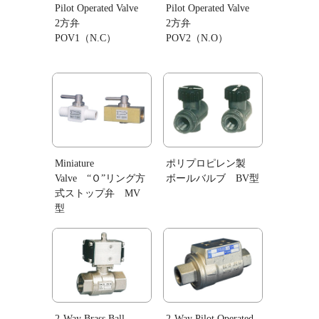
Pilot Operated Valve
Pilot Operated Valve
2方弁
2方弁
POV1（N.C）
POV2（N.O）
Miniature
ポリプロピレン製
Valve “Ｏ”リング方
ボールバルブ BV型
式ストップ弁 MV
型
2-Way Brass Ball
2-Way Pilot Operated