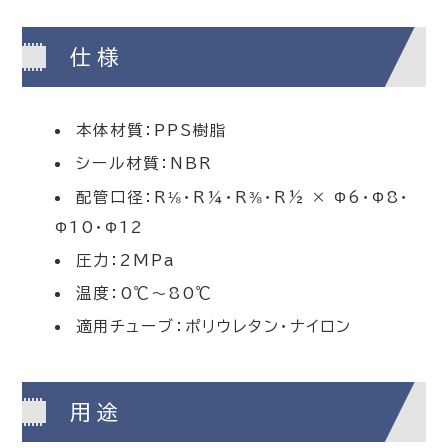
仕様
本体材質：PPS樹脂
シール材質：NBR
配管口径：R⅛・R¼・R⅜・R½ × Φ6・Φ8・
Φ10・Φ12
圧力：2MPa
温度：0℃～80℃
適用チューブ：ポリウレタン・ナイロン
用途