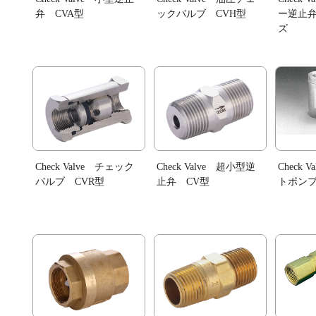
弁 CVA型
ックバルブ CVH型
ー逆止弁
ズ
Check Valve チェック
Check Valve 超小型逆
Check 
バルブ CVR型
止弁 CV型
トポン