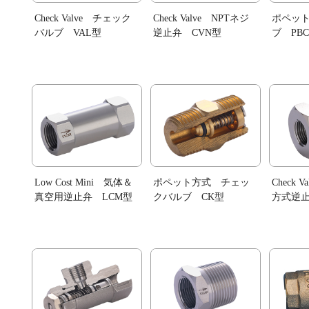
Check Valve チェック
Check Valve NPTネジ
ポペッ
バルブ VAL型
逆止弁 CVN型
ブ PB
Low Cost Mini 気体＆
ポペット方式 チェッ
Check 
真空用逆止弁 LCM型
クバルブ CK型
方式逆止