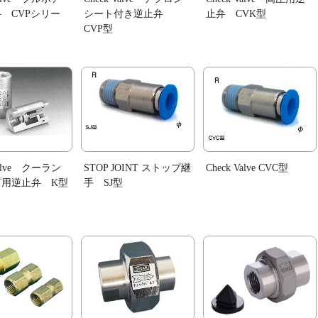
 CVPシリー
シート付き逆止弁
止弁 CVK型
CVP型
Valve クーラン
STOP JOINT ストップ継
Check Valve CVC型
プ用逆止弁 K型
手 SJ型