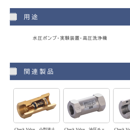
用途
水圧ポンプ・実験装置・高圧洗浄機
関連製品
Check Valve 小型逆止
Check Valve 油圧チェ
Check 