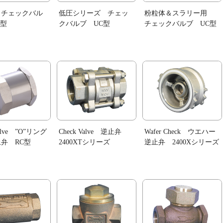
トチェックバル
低圧シリーズ チェッ
粉粒体＆スラリー用
C型
クバルブ UC型
チェックバルブ UC型
Valve ”O”リング
Check Valve 逆止弁
Wafer Check ウエハー
弁 RC型
2400XTシリーズ
逆止弁 2400Xシリーズ