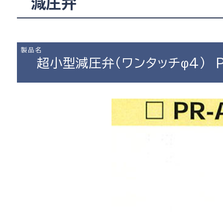
減圧弁
製品名
超小型減圧弁（ワンタッチφ4） P