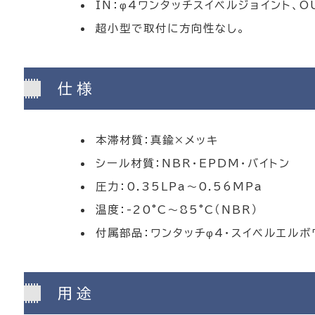
IN：φ4ワンタッチスイベルジョイント、O
超小型で取付に方向性なし。
仕様
本滞材質：真鍮×メッキ
シール材質：NBR・EPDM・バイトン
圧力：0.35LPa～0.56MPa
温度：-20°C～85°C（NBR）
付属部品：ワンタッチφ4・スイベルエルボ
用途