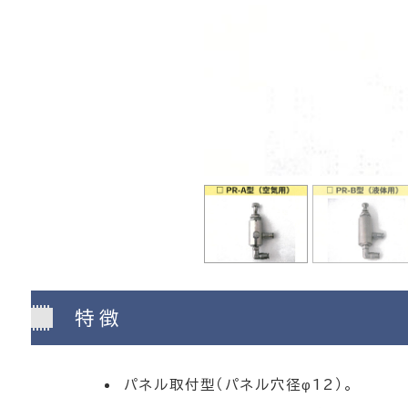
特徴
パネル取付型（パネル穴径φ12）。